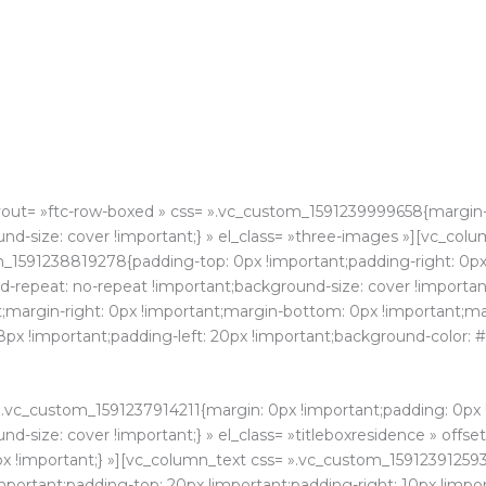
yout= »ftc-row-boxed » css= ».vc_custom_1591239999658{margin-
d-size: cover !important;} » el_class= »three-images »][vc_colum
om_1591238819278{padding-top: 0px !important;padding-right: 0p
-repeat: no-repeat !important;background-size: cover !important;
argin-right: 0px !important;margin-bottom: 0px !important;mar
x !important;padding-left: 20px !important;background-color: #8
un emplacement
stratégique
».vc_custom_1591237914211{margin: 0px !important;padding: 0px 
-size: cover !important;} » el_class= »titleboxresidence » offse
x !important;} »][vc_column_text css= ».vc_custom_159123912593
mportant;padding-top: 20px !important;padding-right: 10px !impo