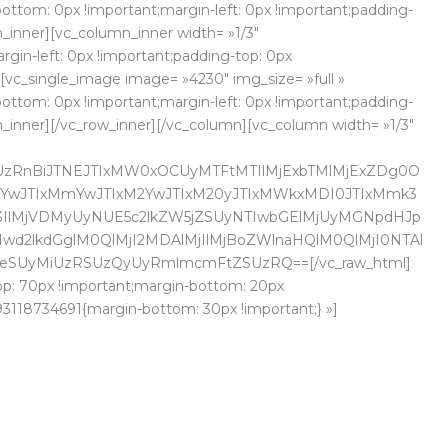
ottom: 0px !important;margin-left: 0px !important;padding-
n_inner][vc_column_inner width= »1/3″
gin-left: 0px !important;padding-top: 0px
″][vc_single_image image= »4230″ img_size= »full »
ottom: 0px !important;margin-left: 0px !important;padding-
mn_inner][/vc_row_inner][/vc_column][vc_column width= »1/3″
CUzRnBiJTNEJTIxMW0xOCUyMTFtMTIlMjExbTMlMjExZDg0O
wJTIxMmYwJTIxM2YwJTIxM20yJTIxMWkxMDI0JTIxMmk3
3IlMjVDMyUyNUE5c2lkZW5jZSUyNTIwbGElMjUyMGNpdHJp
Iwd2lkdGglM0QlMjI2MDAlMjIlMjBoZWlnaHQlM0QlMjI0NTAl
F6eSUyMiUzRSUzQyUyRmlmcmFtZSUzRQ==[/vc_raw_html]
top: 70px !important;margin-bottom: 20px
93118734691{margin-bottom: 30px !important;} »]