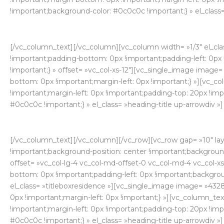
!important;background-color: #0c0c0c !important;} » el_class=
[/vc_column_text][/vc_column][vc_column width= »1/3″ el_cla
!important;padding-bottom: 0px !important;padding-left: 0px
!important;} » offset= »vc_col-xs-12″][vc_single_image image
bottom: 0px !important;margin-left: 0px !important;} »][vc_
!important;margin-left: 0px !important;padding-top: 20px !im
#0c0c0c !important;} » el_class= »heading-title up-arrowdiv »]
[/vc_column_text][/vc_column][/vc_row][vc_row gap= »10″ l
!important;background-position: center !important;background
offset= »vc_col-lg-4 vc_col-md-offset-0 vc_col-md-4 vc_col-x
bottom: 0px !important;padding-left: 0px !important;backgrou
el_class= »titleboxresidence »][vc_single_image image= »432
0px !important;margin-left: 0px !important;} »][vc_column_t
!important;margin-left: 0px !important;padding-top: 20px !im
#0c0c0c !important;} » el_class= »heading-title up-arrowdiv »]