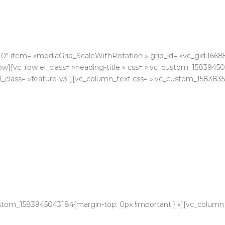
0″ item= »mediaGrid_ScaleWithRotation » grid_id= »vc_gid:1668
row][vc_row el_class= »heading-title » css= ».vc_custom_158394
l_class= »feature-v3″][vc_column_text css= ».vc_custom_1583835
stom_1583945043184{margin-top: 0px !important;} »][vc_column 