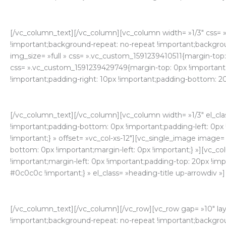
[/vc_column_text][/vc_column][vc_column width= »1/3″ css= 
!important;background-repeat: no-repeat !important;backgroun
img_size= »full » css= ».vc_custom_1591239410511{margin-top:
css= ».vc_custom_1591239429749{margin-top: 0px !important;m
!important;padding-right: 10px !important;padding-bottom: 20p
[/vc_column_text][/vc_column][vc_column width= »1/3″ el_cla
!important;padding-bottom: 0px !important;padding-left: 0px
!important;} » offset= »vc_col-xs-12″][vc_single_image image
bottom: 0px !important;margin-left: 0px !important;} »][vc_
!important;margin-left: 0px !important;padding-top: 20px !im
#0c0c0c !important;} » el_class= »heading-title up-arrowdiv »]
[/vc_column_text][/vc_column][/vc_row][vc_row gap= »10″ la
!important;background-repeat: no-repeat !important;backgroun