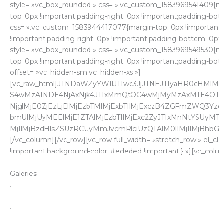
style= »vc_box_rounded » css= ».vc_custom_1583969541409{mar
top: 0px !important;padding-right: 0px !important;padding-bo
css= ».vc_custom_1583944417077{margin-top: 0px !important;
!important;padding-right: 0px !important;padding-bottom: 0px 
style= »vc_box_rounded » css= ».vc_custom_1583969549530{mar
top: 0px !important;padding-right: 0px !important;padding-bo
offset= »vc_hidden-sm vc_hidden-xs »]
[vc_raw_html]JTNDaWZyYW1lJTIwc3JjJTNEJTIyaHR0cHM
S4wMzA1NDE4NjAxNjk4JTIxMmQtOC4wMjMyMzAxMTE4OTE
NjglMjE0ZjEzLjElMjEzbTMlMjExbTIlMjExczB4ZGFmZWQ
bmUlMjUyMEElMjE1ZTAlMjEzbTIlMjExc2ZyJTIxMnNtYSUyMT
MjIlMjBzdHlsZSUzRCUyMmJvcmRlciUzQTAlM0IlMjIlMjBhb
[/vc_column][/vc_row][vc_row full_width= »stretch_row » el_
!important;background-color: #ededed !important;} »][vc_col
Galeries
.
.