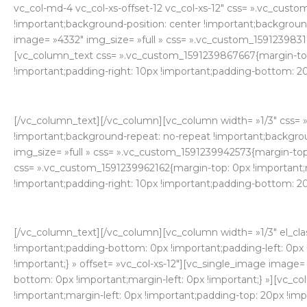
vc_col-md-4 vc_col-xs-offset-12 vc_col-xs-12″ css= ».vc_cust
!important;background-position: center !important;background
image= »4332″ img_size= »full » css= ».vc_custom_15912398317
[vc_column_text css= ».vc_custom_1591239867667{margin-top: 
!important;padding-right: 10px !important;padding-bottom: 20p
[/vc_column_text][/vc_column][vc_column width= »1/3″ css= 
!important;background-repeat: no-repeat !important;background
img_size= »full » css= ».vc_custom_1591239942573{margin-top:
css= ».vc_custom_1591239962162{margin-top: 0px !important;m
!important;padding-right: 10px !important;padding-bottom: 20p
[/vc_column_text][/vc_column][vc_column width= »1/3″ el_cla
!important;padding-bottom: 0px !important;padding-left: 0px
!important;} » offset= »vc_col-xs-12″][vc_single_image image
bottom: 0px !important;margin-left: 0px !important;} »][vc_
!important;margin-left: 0px !important;padding-top: 20px !im