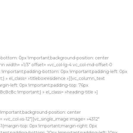
bottom: 0px !important;background-position: center
n width= »1/3″ offset= »vc_col-lg-4 vc_col-md-offset-0
x !important;padding-bottom: 0px !important;padding-left: 0px
} » el_class= »titleboxresidence »][vc_column_text
gin-left: 0px !important;padding-top: 76px
c8c8c !important;} » el_class= »heading-title »]
!important;background-position: center
t= »vc_col-xs-12″][vc_single_image image= »4312″
1{margin-top: 0px !important;margin-right: 0px
rtant;padding-bottom: 20px !important;padding-left: 10px