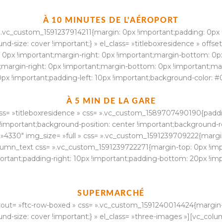
À 10 MINUTES DE L’AÉROPORT
».vc_custom_1591237914211{margin: 0px !important;padding: 0px 
d-size: cover !important;} » el_class= »titleboxresidence » offs
 0px !important;margin-right: 0px !important;margin-bottom: 0px
argin-right: 0px !important;margin-bottom: 0px !important;marg
x !important;padding-left: 10px !important;background-color: #0c
À 5 MIN DE LA GARE
ss= »titleboxresidence » css= ».vc_custom_1589707490190{paddi
 !important;background-position: center !important;background-r
= »4330″ img_size= »full » css= ».vc_custom_1591239709222{margi
column_text css= ».vc_custom_1591239722271{margin-top: 0px !im
portant;padding-right: 10px !important;padding-bottom: 20px !imp
SUPERMARCHÉ
yout= »ftc-row-boxed » css= ».vc_custom_1591240014424{margin-
d-size: cover !important;} » el_class= »three-images »][vc_colum