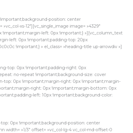
!important;background-position: center
et= »vc_col-xs-12″][vc_single_image image= »4329″
 !important;margin-left: 0px !important;} »][vc_column_text
in-left: 0px !important;padding-top: 20px
0c0c !important;} » el_class= »heading-title up-arrowdiv »]
ng-top: 0px !important;padding-right: 0px
epeat: no-repeat !important;background-size: cover
n-top: 0px !important;margin-right: 0px !important;margin-
portant;margin-right: 0px !important;margin-bottom: 0px
ortant;padding-left: 10px !important;background-color:
top: 0px !important;background-position: center
n width= »1/3″ offset= »vc_col-lg-4 vc_col-md-offset-0