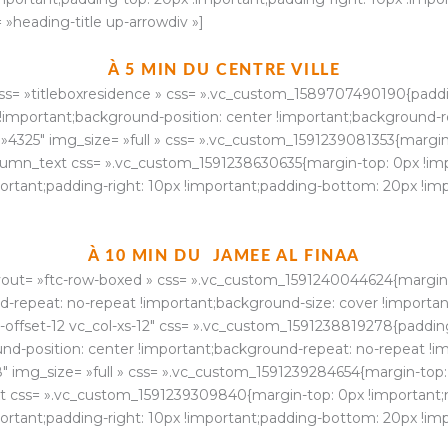
 »heading-title up-arrowdiv »]
À 5 MIN DU CENTRE VILLE
ss= »titleboxresidence » css= ».vc_custom_1589707490190{paddi
 !important;background-position: center !important;background-r
= »4325″ img_size= »full » css= ».vc_custom_1591239081353{margin
column_text css= ».vc_custom_1591238630635{margin-top: 0px !im
portant;padding-right: 10px !important;padding-bottom: 20px !imp
À 10 MIN DU JAMEE AL FINAA
ayout= »ftc-row-boxed » css= ».vc_custom_1591240044624{margin
-repeat: no-repeat !important;background-size: cover !important
s-offset-12 vc_col-xs-12″ css= ».vc_custom_1591238819278{paddin
nd-position: center !important;background-repeat: no-repeat !im
8″ img_size= »full » css= ».vc_custom_1591239284654{margin-top:
ext css= ».vc_custom_1591239309840{margin-top: 0px !important;
portant;padding-right: 10px !important;padding-bottom: 20px !imp