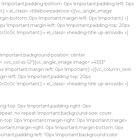
x !important;padding-bottom: 0px !important;padding-left: 0px
} » el_class= »titleboxresidence »][vc_single_image
in-bottom: 0px !important;margin-left: 0px !important;} »]
x !important;margin-left: 0px !important;padding-top: 20px
0c0c !important;} » el_class= »heading-title up-arrowdiv »]
!important;background-position: center
et= »vc_col-xs-12″][vc_single_image image= »4333″
 !important;margin-left: 0px !important;} »][vc_column_text
in-left: 0px !important;padding-top: 20px
0c0c !important;} » el_class= »heading-title up-arrowdiv »]
ng-top: 0px !important;padding-right: 0px
epeat: no-repeat !important;background-size: cover
n-top: 0px !important;margin-right: 0px !important;margin-
portant;margin-right: 0px !important;margin-bottom: 0px
ortant;padding-left: 10px !important;background-color: