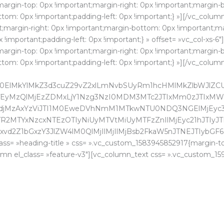
gin-top: 0px !important;margin-right: 0px !important;margin-b
ttom: 0px !important;padding-left: 0px !important;} »][/vc_colum
margin-right: 0px !important;margin-bottom: 0px !important;mar
!important;padding-left: 0px !important;} » offset= »vc_col-xs-6
gin-top: 0px !important;margin-right: 0px !important;margin-b
ttom: 0px !important;padding-left: 0px !important;} »][/vc_colu
lM0ElMkYlMkZ3d3cuZ29vZ2xlLmNvbSUyRm1hcHMlMkZlbWJlZ
yMzQlMjEzZDMxLjY1Nzg3NzI0MDM3MTc2JTIxMm0zJTIxMWY
3YzdjMzAxYzViJTI1M0EweDVhNmM1MTkwNTU0NDQ3NGElMjEyc
R2MTYxNzcxNTEzOTIyNiUyMTVtMiUyMTFzZnIlMjEyc21hJTIyJT
Gxvd2Z1bGxzY3JlZW4lM0QlMjIlMjIlMjBsb2FkaW5nJTNEJTIybG
class= »heading-title » css= ».vc_custom_1583945852917{margin-
umn el_class= »feature-v3″][vc_column_text css= ».vc_custom_15