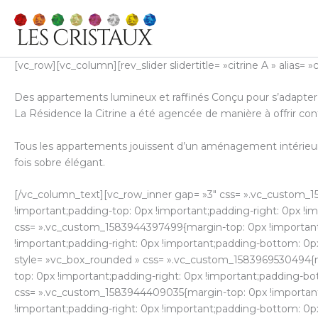
Aller
au
contenu
[vc_row][vc_column][rev_slider slidertitle= »citrine A » alia
Des appartements lumineux et raffinés Conçu pour s’adapter a
La Résidence la Citrine a été agencée de manière à offrir con
Tous les appartements jouissent d’un aménagement intérieur 
fois sobre élégant.
[/vc_column_text][vc_row_inner gap= »3″ css= ».vc_custom_1
!important;padding-top: 0px !important;padding-right: 0px !i
css= ».vc_custom_1583944397499{margin-top: 0px !important;
!important;padding-right: 0px !important;padding-bottom: 0px 
style= »vc_box_rounded » css= ».vc_custom_1583969530494{mar
top: 0px !important;padding-right: 0px !important;padding-bo
css= ».vc_custom_1583944409035{margin-top: 0px !important;
!important;padding-right: 0px !important;padding-bottom: 0px 