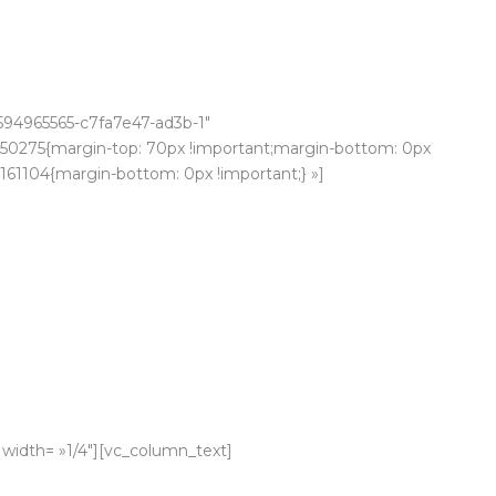
594965565-c7fa7e47-ad3b-1″
5050275{margin-top: 70px !important;margin-bottom: 0px
161104{margin-bottom: 0px !important;} »]
width= »1/4″][vc_column_text]