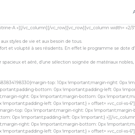
A
s= »citrine-A »][/vc_column][/vc_row][vc_row][vc_column width= 
ux styles de vie et aux besoin de tous.
fort et volupté à ses résidents. En effet le programme se dote d
spacieux et aéré, d’une sélection soignée de matériaux nobles, 
583834198330{margin-top: 10px !important;margin-right: 0px !im
mportant;padding-bottom: 0px !important;padding-left: 0px !impor
margin-right: 0px !important;margin-bottom: 0px !important;mar
!important;padding-left: 0px !important;} » offset= »vc_col-xs-6
gin-top: 0px !important;margin-right: 0px !important;margin-b
ttom: 0px !important;padding-left: 0px !important;} »][/vc_colum
margin-right: 0px !important;margin-bottom: 0px !important;mar
!important;padding-left: 0px !important;} » offset= »vc_col-xs-6