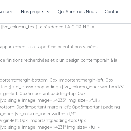
ccueil
Nos projets
Qui Sommes Nous
Contact
»2/3″][vc_column_text]La résidence LA CITRINE A
’appartement aux superficie orientations variées.
de finitions recherchées et d’un design contemporain à la
portant;margin-bottom: 0px !important;margin-left: 0px
tant;} » el_class= »nopadding »][vc_column_inner width= »1/3″
gin-left: 0px !important;padding-top: 0px
″][vc_single_image image= »4233″ img_size= »full »
ottom: 0px !important;margin-left: 0px !important;padding-
n_inner][vc_column_inner width= »1/3″
gin-left: 0px !important;padding-top: 0px
″][vc_single_image image= »4231″ img_size= »full »