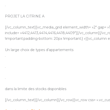
.
PROJET LA CITRINE A
[/vc_column_text][vc_media_grid element_width= »2″ gap= »1
include= »4412,4413,4414,4416,4418,4409″][/vc_column][/vc_
!important;padding-bottom: 20px !important;} »][vc_column e
Un large choix de types d’appartements
.
.
.
dans la limite des stocks disponibles
[/vc_column_text][/vc_column][/vc_row][vc_row css= ».vc_cu