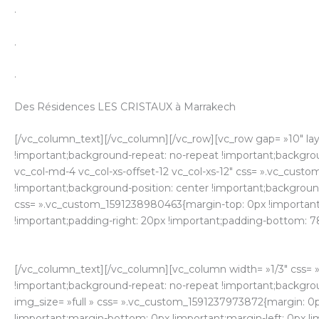
.
.
.
Des Résidences LES CRISTAUX à Marrakech
[/vc_column_text][/vc_column][/vc_row][vc_row gap= »10″ la
!important;background-repeat: no-repeat !important;backgroun
vc_col-md-4 vc_col-xs-offset-12 vc_col-xs-12″ css= ».vc_cust
!important;background-position: center !important;background
css= ».vc_custom_1591238980463{margin-top: 0px !important;m
!important;padding-right: 20px !important;padding-bottom: 78p
[/vc_column_text][/vc_column][vc_column width= »1/3″ css= 
!important;background-repeat: no-repeat !important;background
img_size= »full » css= ».vc_custom_1591237973872{margin: 0p
!important;margin-bottom: 0px !important;margin-left: 0px !i