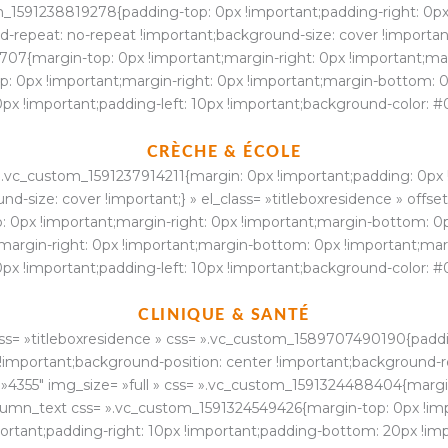
om_1591238819278{padding-top: 0px !important;padding-right: 0p
-repeat: no-repeat !important;background-size: cover !important;
07{margin-top: 0px !important;margin-right: 0px !important;marg
0px !important;margin-right: 0px !important;margin-bottom: 0p
x !important;padding-left: 10px !important;background-color: #0c
CRÈCHE & ÉCOLE
».vc_custom_1591237914211{margin: 0px !important;padding: 0px 
-size: cover !important;} » el_class= »titleboxresidence » offs
 0px !important;margin-right: 0px !important;margin-bottom: 0px
argin-right: 0px !important;margin-bottom: 0px !important;marg
x !important;padding-left: 10px !important;background-color: #0c
CLINIQUE & SANTÉ
ss= »titleboxresidence » css= ».vc_custom_1589707490190{paddi
 !important;background-position: center !important;background-r
= »4355″ img_size= »full » css= ».vc_custom_1591324488404{margi
column_text css= ».vc_custom_1591324549426{margin-top: 0px !im
portant;padding-right: 10px !important;padding-bottom: 20px !imp