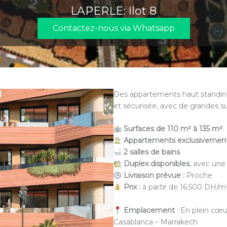
LAPERLE: Ilot 8
Contactez-nous via Whatsapp
Des appartements haut standin
et sécurisée, avec de grandes su
Surfaces de 110 m² à 135 m²
Appartements exclusivemen
2 salles de bains
Duplex disponibles
, avec une
Livraison prévue :
Proche
Prix :
à partir de 16.500 DH/m
Emplacement
: En plein cœu
Casablanca – Marrakech