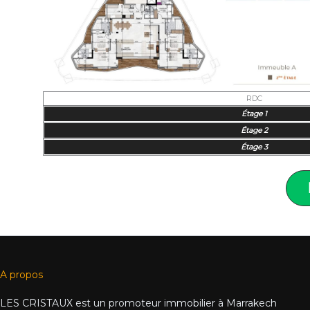
RDC
Étage 1
Étage 2
Étage 3
A propos
LES CRISTAUX est un promoteur immobilier à Marrakech