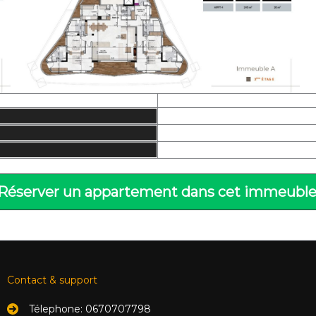
Réserver un appartement dans cet immeuble
Contact & support
Télephone: 0670707798